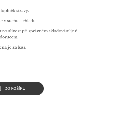
.
doplněk stravy.
e v suchu a chladu.
trvanlivost při správném skladování je 6
doručení.
ena je za kus
.
DO KOŠÍKU