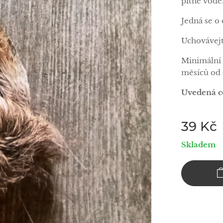
pitné vodě
Jedná se o 
Uchovávejt
Minimální 
měsíců od 
Uvedená
c
39
Kč
Skladem