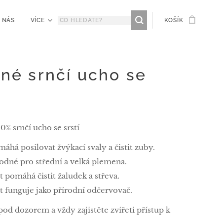
 NÁS
VÍCE
KOŠÍK
né srnčí ucho se
0% srnčí ucho se srstí
áhá posilovat žvýkací svaly a čistit zuby.
odné pro střední a velká plemena.
t pomáhá čistit žaludek a střeva.
t funguje jako přírodní odčervovač.
pod dozorem a vždy zajistěte zvířeti přístup k