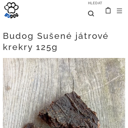
HLEDAT
Budog Sušené játrové
krekry 125g