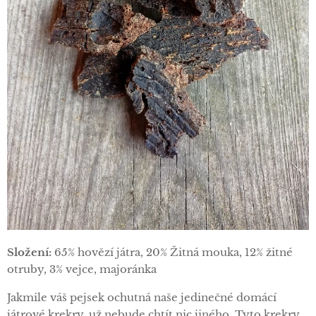
Složení:
65% hovězí játra, 20% Žitná mouka, 12% žitné
otruby, 3% vejce, majoránka
Jakmile váš pejsek ochutná naše jedinečné domácí
játrové krekry, už nebude chtít nic jiného. Tyto krekry