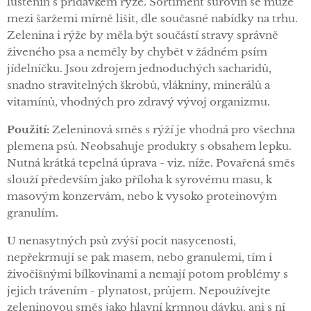
luštěnin s přídavkem rýže. Sortiment surovin se může
mezi šaržemi mírně lišit, dle současné nabídky na trhu.
Zelenina i rýže by měla být součástí stravy správně
živeného psa a neměly by chybět v žádném psím
jídelníčku. Jsou zdrojem jednoduchých sacharidů,
snadno stravitelných škrobů, vlákniny, minerálů a
vitamínů, vhodných pro zdravý vývoj organizmu.
Použití:
Zeleninová směs s rýží je vhodná pro všechna
plemena psů. Neobsahuje produkty s obsahem lepku.
Nutná krátká tepelná úprava - viz. níže. Povařená směs
slouží především jako příloha k syrovému masu, k
masovým konzervám, nebo k vysoko proteinovým
granulím.
U nenasytných psů zvýší pocit nasycenosti,
nepřekrmují se pak masem, nebo granulemi, tím i
živočišnými bílkovinami a nemají potom problémy s
jejich trávením - plynatost, průjem. Nepoužívejte
zeleninovou směs jako hlavní krmnou dávku, ani s ní