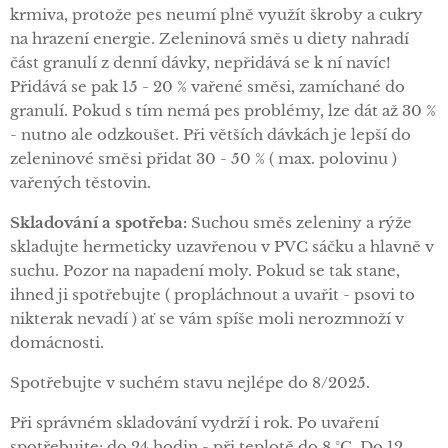
krmiva, protože pes neumí plně využít škroby a cukry
na hrazení energie. Zeleninová směs u diety nahradí
část granulí z denní dávky, nepřidává se k ní navíc!
Přidává se pak 15 - 20 % vařené směsi, zamíchané do
granulí. Pokud s tím nemá pes problémy, lze dát až 30 %
- nutno ale odzkoušet. Při větších dávkách je lepší do
zeleninové směsi přidat 30 - 50 % ( max. polovinu )
vařených těstovin.
Skladování a
spotřeba:
Suchou směs zeleniny a rýže
skladujte hermeticky uzavřenou v PVC sáčku a hlavně v
suchu. Pozor na napadení moly. Pokud se tak stane,
ihned ji spotřebujte ( propláchnout a uvařit - psovi to
nikterak nevadí ) ať se vám spíše moli nerozmnoží v
domácnosti.
Spotřebujte v suchém stavu nejlépe do 8/2025.
Při správném skladování vydrží i rok. Po uvaření
spotřebujte: do 24 hodin - při teplotě do 8 °C. Do 12