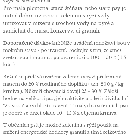
zvýší se stravitelnost.
Pro malá plemena, starší štěňata, nebo staré psy je
nutné dobře uvařenou zeleninu s rýží vždy
umixovat v mixeru s trochou vody na pyré a
zamíchat do masa, konzervy, či granulí.
Doporučené
dávkování:
Níže uváděná množství jsou v
mokrém stavu - po uvaření. Počítejte s tím, že směs
zvětší svou hmotnost po uvaření asi o 100 - 150 % ( 1,5
krát )
Běžně se přidává uvařená zelenina s rýží při krmení
masem do 20 % rostlinného doplňku ( tzn. 200 g / kg
krmiva ). Někteří chovatelá dávají 25 - 30 %. Záleží
hodně na velikosti psa, jeho aktivitě a také individuální
"žravosti" a rychlosti trávení. U malých a středních psů
je dobré se držet okolo 10 - 15 % z objemu krmiva.
U obézních psů je možné zeleninu s rýží použít na
snížení energetické hodnoty granulí a tím i celkového