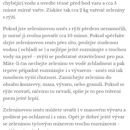
chybějící vodu a uveďte těsně před bod varu a cca 5
minut mírně vařte. Získáte tak cca 2 kg vařené zeleniny
s rýží.
Pokud jste zeleninovou směs s rýží předem nenamočili,
je nutné ji zvolna povařit cca 10 minut. Pokud spěcháte
slejte zeleninovou směs přes síto, prolejte studenou
vodou ( ochladí se ) a nejlépe ještě rozmixujte s trochou
vody na pyré - zvýší se podstatně stravitelnost pro psa.
Máte-li čas nechejte zeleninu ve vodě zchladnout a pak
teprve případně rozmixujte i s vývarem - směs má tak
mnohem vyšší chutnost. Zamíchejte zeleninu do
obsahu konzervy, masa, vývaru, nebo granulí. Pokud se
rýže rozvaří, ničemu to nevadí, spíše je to pro trávení
psem ještě lepší.
Zeleninovou směs můžete uvařit i v masovém vývaru a
podávat po ochlazení i s ním. Opět je dobré ještě vývar
se zeleninou tyčovým mixerem trochu rozmixovat -