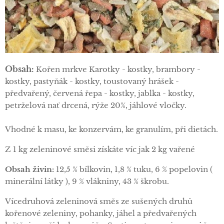
Obsah
:
Kořen mrkve Karotky - kostky, brambory -
kostky, pastyňák - kostky, toustovaný hrášek -
předvařený, červená řepa - kostky, jablka - kostky,
petrželová nať drcená, rýže 20%, jáhlové vločky.
Vhodné k masu, ke konzervám, ke granulím, při dietách.
Z 1 kg zeleninové směsi získáte víc jak 2 kg vařené
Obsah
živin:
12,5 % bílkovin, 1,8 % tuku, 6 % popelovin (
minerální látky ), 9 % vlákniny, 43 % škrobu.
Vícedruhová zeleninová směs ze sušených druhů
kořenové zeleniny, pohanky, jáhel a předvařených