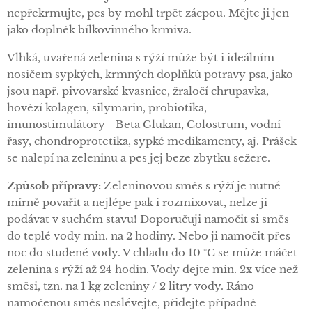
nepřekrmujte, pes by mohl trpět zácpou. Mějte ji jen
jako doplněk bílkovinného krmiva.
Vlhká, uvařená zelenina s rýží může být i ideálním
nosičem sypkých, krmných doplňků potravy psa, jako
jsou např. pivovarské kvasnice, žraločí chrupavka,
hovězí kolagen, silymarin, probiotika,
imunostimulátory - Beta Glukan, Colostrum, vodní
řasy, chondroprotetika, sypké medikamenty, aj. Prášek
se nalepí na zeleninu a pes jej beze zbytku sežere.
Způsob
přípravy:
Zeleninovou směs s rýží je nutné
mírně povařit a nejlépe pak i rozmixovat, nelze ji
podávat v suchém stavu! Doporučuji namočit si směs
do teplé vody min. na 2 hodiny. Nebo ji namočit přes
noc do studené vody. V chladu do 10 °C se může máčet
zelenina s rýží až 24 hodin. Vody dejte min. 2x více než
směsi, tzn. na 1 kg zeleniny / 2 litry vody. Ráno
namočenou směs neslévejte, přidejte případně