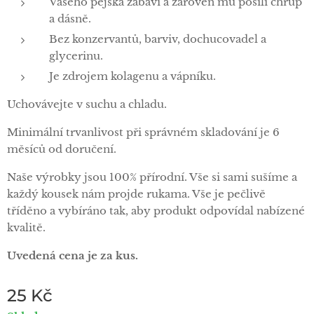
Vašeho pejska zabaví a zároveň mu posílí chrup
a dásně.
Bez konzervantů, barviv, dochucovadel a
glycerinu.
Je zdrojem kolagenu a vápníku.
Uchovávejte v suchu a chladu.
Minimální trvanlivost při správném skladování je 6
měsíců od doručení.
Naše výrobky jsou 100% přírodní. Vše si sami sušíme a
každý kousek nám projde rukama. Vše je pečlivě
tříděno a vybíráno tak, aby produkt odpovídal nabízené
kvalitě.
Uvedená cena je za kus.
25
Kč