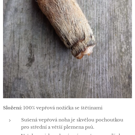
Složení:
100% vepřová nožička se štětinami
Sušená vepřová noha je skvělou pochoutkou
pro střední a větší plemena psů.