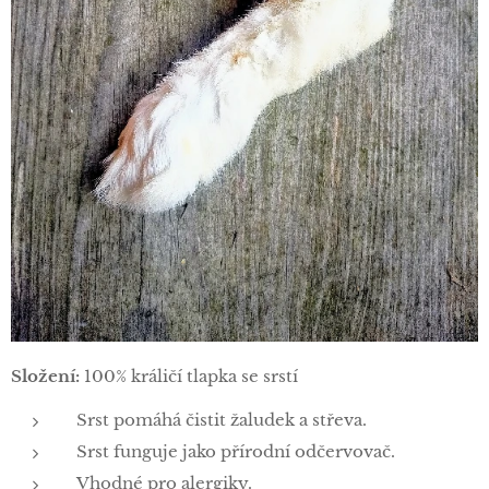
Složení:
100% králičí tlapka se srstí
Srst pomáhá čistit žaludek a střeva.
Srst funguje jako přírodní odčervovač.
Vhodné pro alergiky.