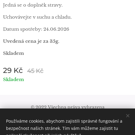
Jedná se o doplněk stravy.
Uchovávejte v suchu a chladu.
Datum spotřeby: 24.06.2026
Uvedená
cena je za 35g.
Skladem
29
Kč
45
Kč
Skladem
© 2022 Všechna práva vyhrazena
Obchodní podmínky
|
Pravidla ochrany soukromí
Používáme cookies, abychom zajistili správné fungování a
Vytvořeno službou
Webnode
Cookies
bezpečnost našich stránek. Tím vám můžeme zajistit tu