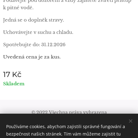
Podávejte pod dozorem a vždy zajistěte zvířeti přístup
k pitné vodě.
Jedná se o doplněk stravy.
Uchovávejte v suchu a chladu.
Spotřebujte do: 31.12.2026
Uvedená
cena
je
za
kus.
17
Kč
Skladem
© 2022 Všechna práva vyhrazena
Obchodní podmínky
|
Pravidla ochrany soukromí
Používáme cookies, abychom zajistili správné fungování a
Vytvořeno službou
Webnode
Cookies
bezpečnost našich stránek. Tím vám můžeme zajistit tu