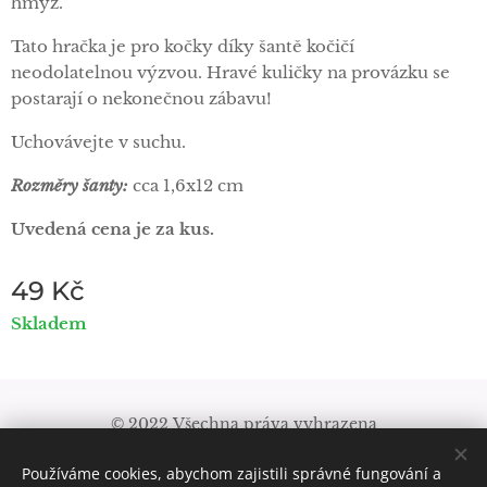
hmyz.
Tato hračka je pro kočky díky šantě kočičí
neodolatelnou výzvou. Hravé kuličky na provázku se
postarají o nekonečnou zábavu!
Uchovávejte v suchu.
Rozměry šanty:
cca 1,6x12 cm
Uvedená cena je za kus.
49
Kč
Skladem
© 2022 Všechna práva vyhrazena
Obchodní podmínky
|
Pravidla ochrany soukromí
Používáme cookies, abychom zajistili správné fungování a