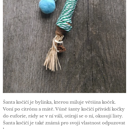
Šanta kočičí je bylinka, kterou miluje většina koček.
Voní po citrónu a mátě. Vůně šanty kočičí přivádí kočky
do euforie, rády se v ní válí, otírají se o ní, okusují listy.
Šanta kočičí je také známá pro svoji vlastnost odpuzovat