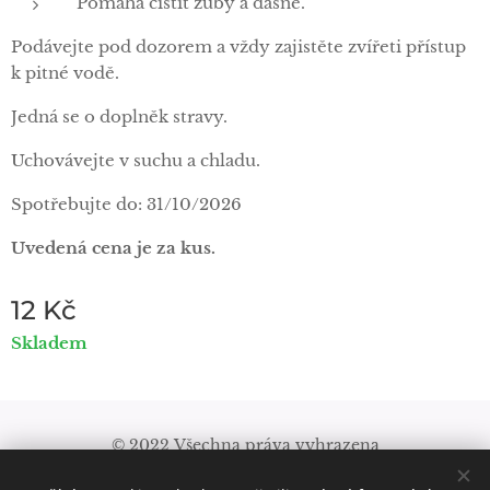
Pomáhá čistit zuby a dásně.
Podávejte pod dozorem a vždy zajistěte zvířeti přístup
k pitné vodě.
Jedná se o doplněk stravy.
Uchovávejte v suchu a chladu.
Spotřebujte do: 31/10/2026
Uvedená
cena je za kus.
12
Kč
Skladem
© 2022 Všechna práva vyhrazena
Obchodní podmínky
|
Pravidla ochrany soukromí