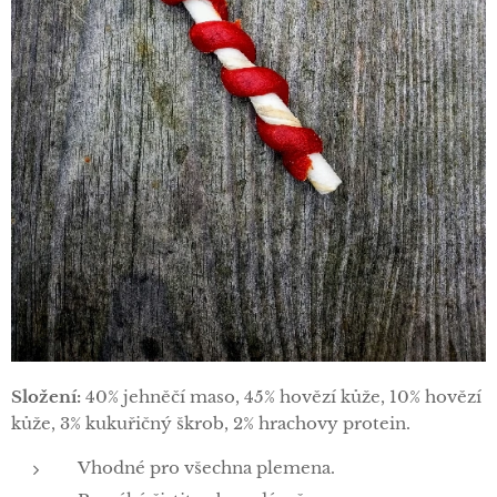
Složení:
40% jehněčí maso, 45% hovězí kůže, 10% hovězí
kůže, 3% kukuřičný škrob, 2% hrachovy protein.
Vhodné pro všechna plemena.